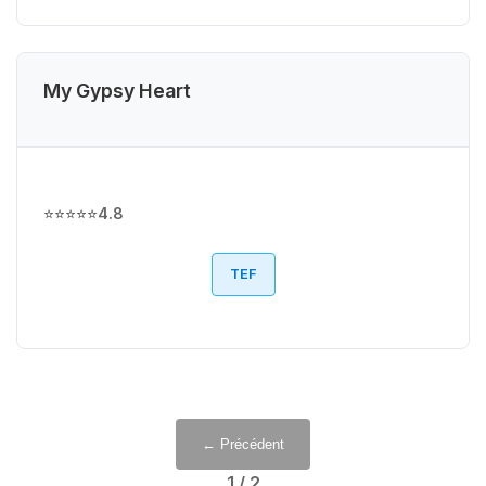
My Gypsy Heart
⭐⭐⭐⭐⭐
4.8
TEF
← Précédent
1
/
2