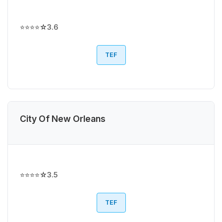
⭐⭐⭐⭐☆
3.6
TEF
City Of New Orleans
⭐⭐⭐⭐☆
3.5
TEF