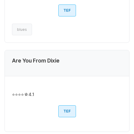
TEF
blues
Are You From Dixie
⭐⭐⭐⭐☆
4.1
TEF