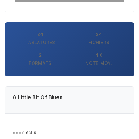
24
24
TABLATURES
FICHIERS
2
4.0
FORMATS
NOTE MOY.
A Little Bit Of Blues
⭐⭐⭐⭐☆
3.9