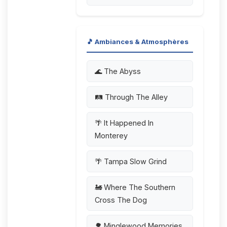
🎵 Ambiances & Atmosphères
🌊 The Abyss
🛤️ Through The Alley
🌴 It Happened In
Monterey
🌴 Tampa Slow Grind
🚂 Where The Southern
Cross The Dog
🌳 Minglewood Memories