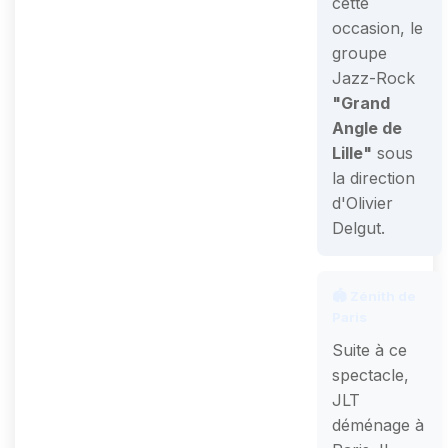
cette
occasion, le
groupe
Jazz-Rock
"Grand
Angle de
Lille"
sous
la direction
d'Olivier
Delgut.
🏟️ Zénith de
Paris
Suite à ce
spectacle,
JLT
déménage à