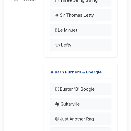
🎻 Three String Swing
🎩 Sir Thomas Letty
💃 Le Minuet
👈 Lefty
🔥 Barn Burners & Énergie
💥 Buster 'B' Boogie
🏘️ Guitarville
🎼 Just Another Rag