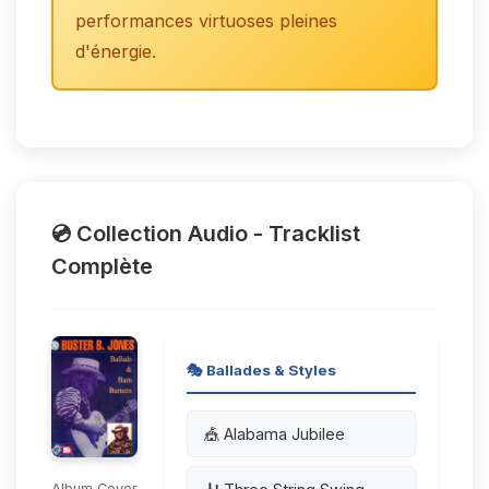
performances virtuoses pleines
d'énergie.
💿 Collection Audio - Tracklist
Complète
🎭 Ballades & Styles
🎪 Alabama Jubilee
Album Cover