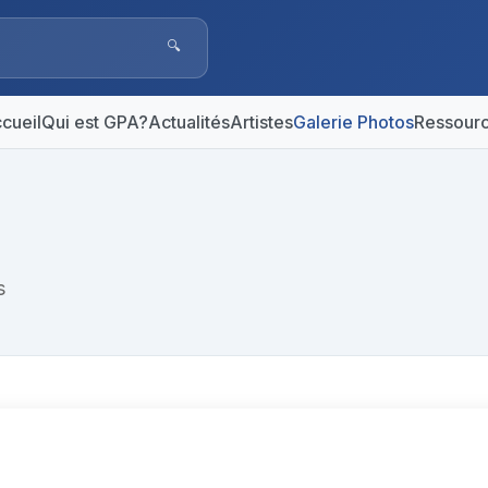
🔍
cueil
Qui est GPA?
Actualités
Artistes
Galerie Photos
Ressour
s