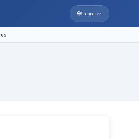
🌐
Français
ces