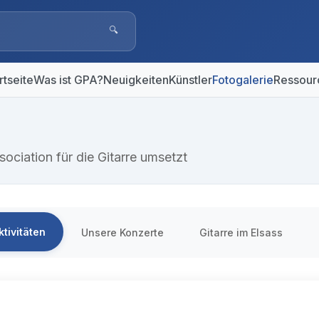
🔍
rtseite
Was ist GPA?
Neuigkeiten
Künstler
Fotogalerie
Ressour
sociation für die Gitarre umsetzt
tivitäten
Unsere Konzerte
Gitarre im Elsass