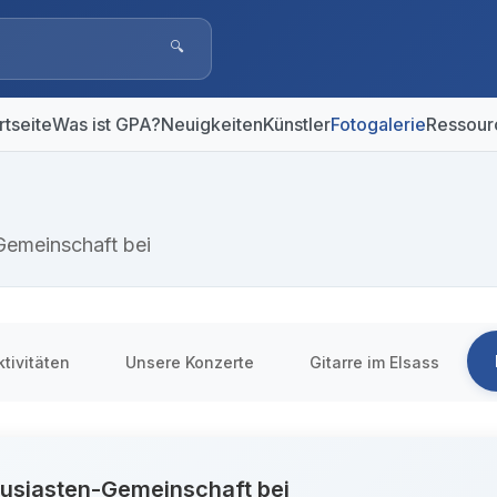
🔍
rtseite
Was ist GPA?
Neuigkeiten
Künstler
Fotogalerie
Ressour
-Gemeinschaft bei
tivitäten
Unsere Konzerte
Gitarre im Elsass
husiasten-Gemeinschaft bei