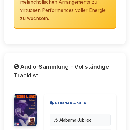
melancholischen Arrangements zu
virtuosen Performances voller Energie
zu wechseln.
💿 Audio-Sammlung - Vollständige
Tracklist
🎭 Balladen & Stile
🎪 Alabama Jubilee