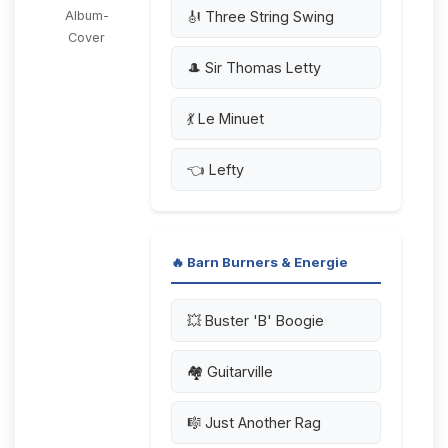
🎻 Three String Swing
Album-
Cover
🎩 Sir Thomas Letty
💃 Le Minuet
👈 Lefty
🔥 Barn Burners & Energie
💥 Buster 'B' Boogie
🏘️ Guitarville
🎼 Just Another Rag