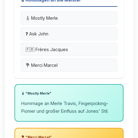
🎸 Hommagen an die Meister
🎸 Mostly Merle
❓ Ask John
🇫🇷 Frères Jacques
💐 Merci Marcel
🎸 "Mostly Merle"
Hommage an Merle Travis, Fingerpicking-
Pionier und großer Einfluss auf Jones' Stil.
💐 "Merci Marcel"