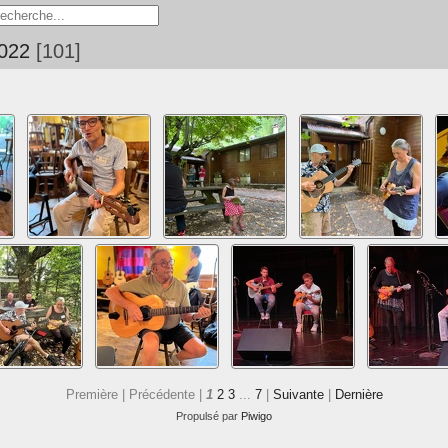
2022
101
Première |
Précédente |
1
2
3
...
7
|
Suivante
|
Dernière
Propulsé par
Piwigo