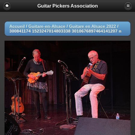
Guitar Pickers Association
Accueil
/
Guitare-en-Alsace
/
Guitare en Alsace 2022
/
300841174 1523247014803338 3010676897464141207 n