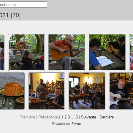
2021
70
Première |
Précédente |
1
2
3
...
5
|
Suivante
|
Dernière
Propulsé par
Piwigo