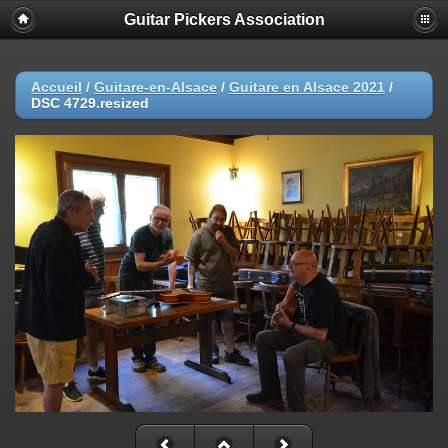
Guitar Pickers Association
Accueil
/
Guitare-en-Alsace
/
Guitare en Alsace 2021
/
DSC 4729.resized