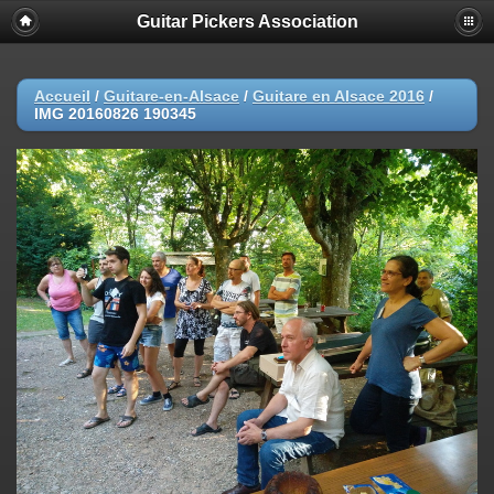
Guitar Pickers Association
Accueil
/
Guitare-en-Alsace
/
Guitare en Alsace 2016
/
IMG 20160826 190345