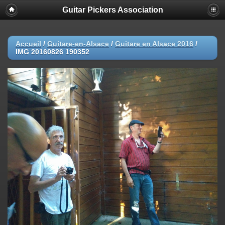
Guitar Pickers Association
Accueil
/
Guitare-en-Alsace
/
Guitare en Alsace 2016
/
IMG 20160826 190352