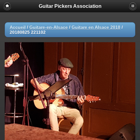
Guitar Pickers Association
Accueil
/
Guitare-en-Alsace
/
Guitare en Alsace 2018
/
20180825 221102