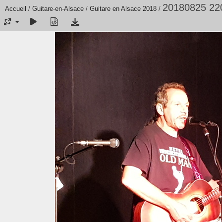
20180825 22
Accueil
/
Guitare-en-Alsace
/
Guitare en Alsace 2018
/