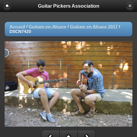
Guitar Pickers Association
Accueil
/
Guitare-en-Alsace
/
Guitare en Alsace 2017
/
DSCN7420