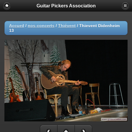
Guitar Pickers Association
Accueil
/
nos-concerts
/
Thiévent
/
Thievent Didenheim
13