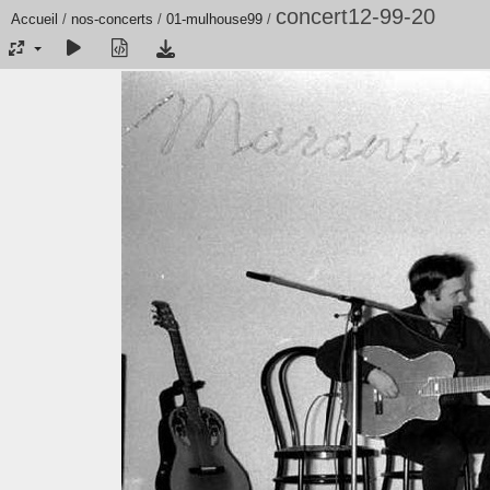
concert12-99-20
Accueil
/
nos-concerts
/
01-mulhouse99
/