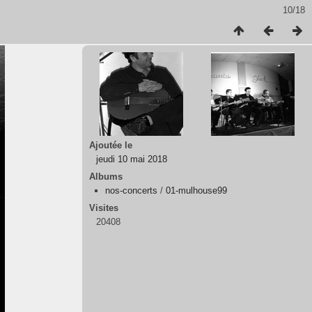
10/18
Ajoutée le
jeudi 10 mai 2018
Albums
nos-concerts
/
01-mulhouse99
Visites
20408