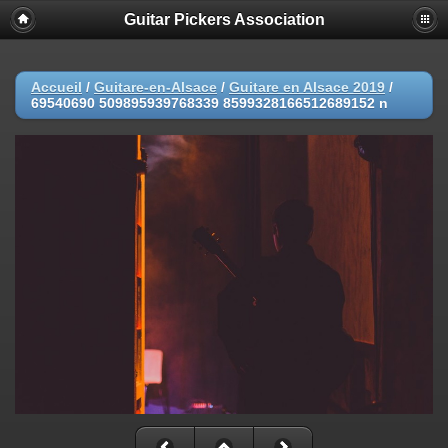
Guitar Pickers Association
Accueil
/
Guitare-en-Alsace
/
Guitare en Alsace 2019
/
69540690 509895939768339 8599328166512689152 n