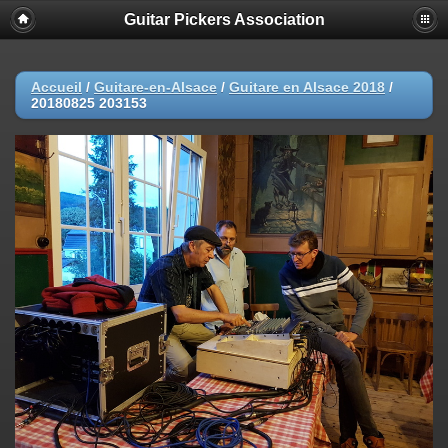
Guitar Pickers Association
Accueil
/
Guitare-en-Alsace
/
Guitare en Alsace 2018
/
20180825 203153