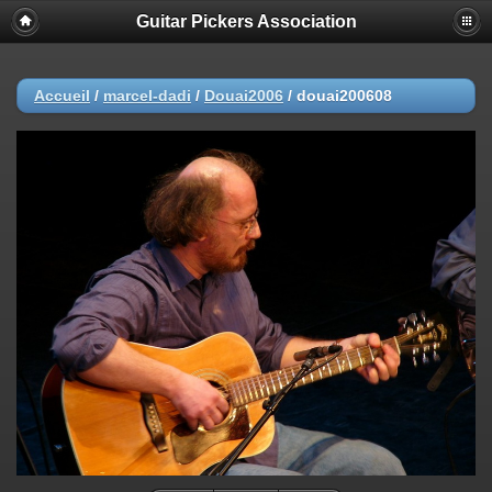
Guitar Pickers Association
Accueil
/
marcel-dadi
/
Douai2006
/
douai200608