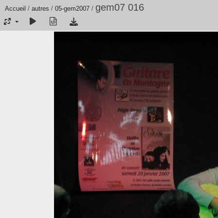
gem07 016
Accueil
/
autres
/
05-gem2007
/