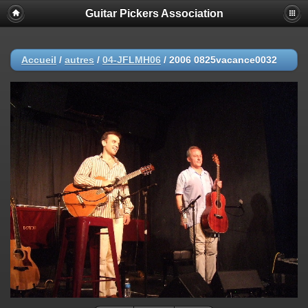
Guitar Pickers Association
Accueil
/
autres
/
04-JFLMH06
/
2006 0825vacance0032