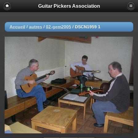
Guitar Pickers Association
Accueil
/
autres
/
02-gem2005
/
DSCN1959 1