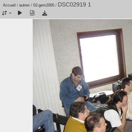
DSC02919 1
Accueil
/
autres
/
02-gem2005
/