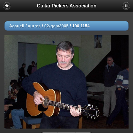
Guitar Pickers Association
Accueil
/
autres
/
02-gem2005
/
100 1154