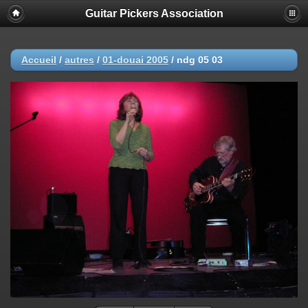
Guitar Pickers Association
Accueil
/
autres
/
01-douai 2005
/
ndg 05 03