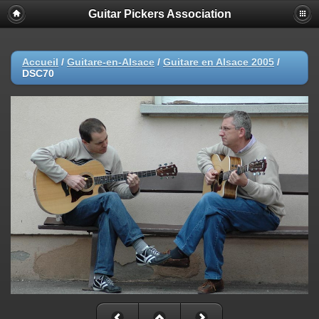
Guitar Pickers Association
Accueil
/
Guitare-en-Alsace
/
Guitare en Alsace 2005
/
DSC70