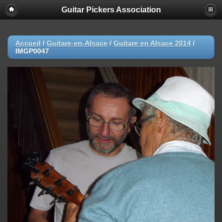
Guitar Pickers Association
Accueil
/
Guitare-en-Alsace
/
Guitare en Alsace 2014
/
IMGP0047