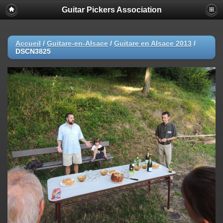
Guitar Pickers Association
Accueil
/
Guitare-en-Alsace
/
Guitare en Alsace 2013
/
DSCN3825