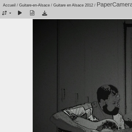
PaperCamera
Accueil
/
Guitare-en-Alsace
/
Guitare en Alsace 2012
/