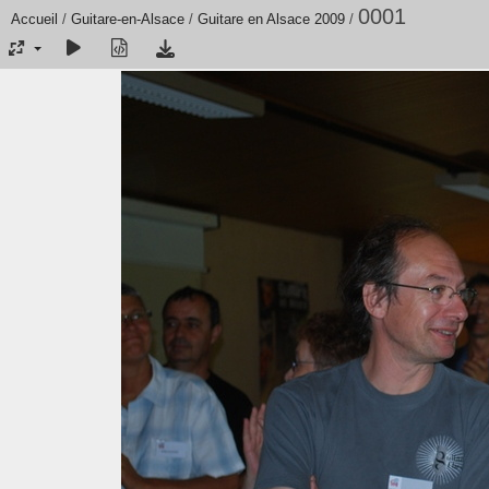
0001
Accueil
/
Guitare-en-Alsace
/
Guitare en Alsace 2009
/