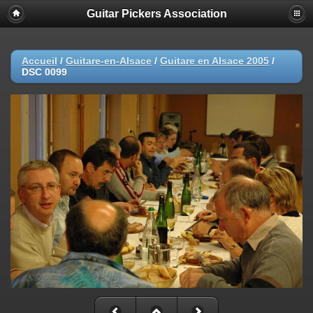
Guitar Pickers Association
Accueil
/
Guitare-en-Alsace
/
Guitare en Alsace 2005
/
DSC 0099