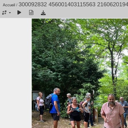
300092832 456001403115563 216062019
Accueil
/