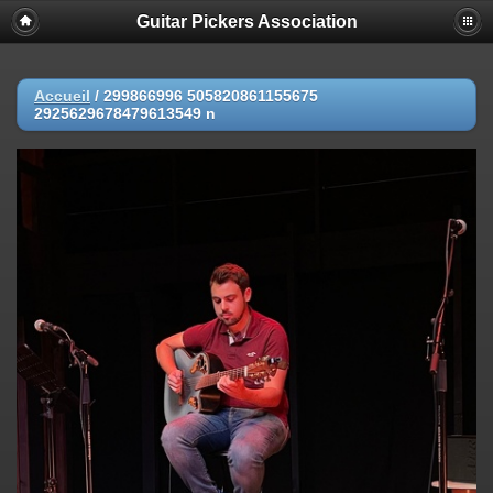
Guitar Pickers Association
Accueil
/
299866996 505820861155675
2925629678479613549 n