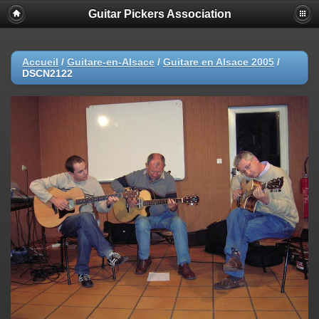
Guitar Pickers Association
Accueil
/
Guitare-en-Alsace
/
Guitare en Alsace 2005
/
DSCN2122