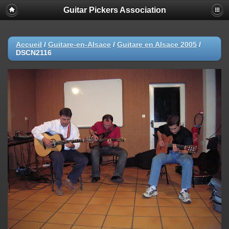
Guitar Pickers Association
Accueil
/
Guitare-en-Alsace
/
Guitare en Alsace 2005
/
DSCN2116