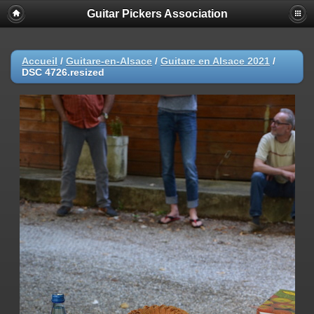
Guitar Pickers Association
Accueil
/
Guitare-en-Alsace
/
Guitare en Alsace 2021
/
DSC 4726.resized