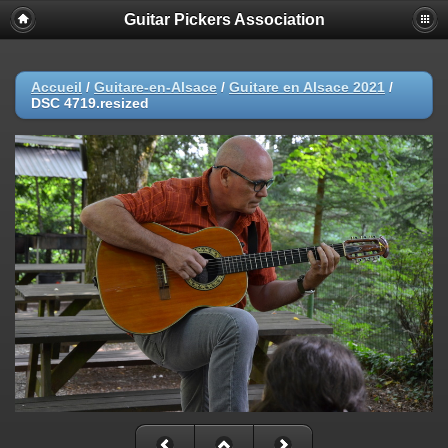
Guitar Pickers Association
Accueil
/
Guitare-en-Alsace
/
Guitare en Alsace 2021
/
DSC 4719.resized