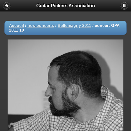
Guitar Pickers Association
Accueil
/
nos-concerts
/
Bellemagny 2011
/
concert GPA
2011 10