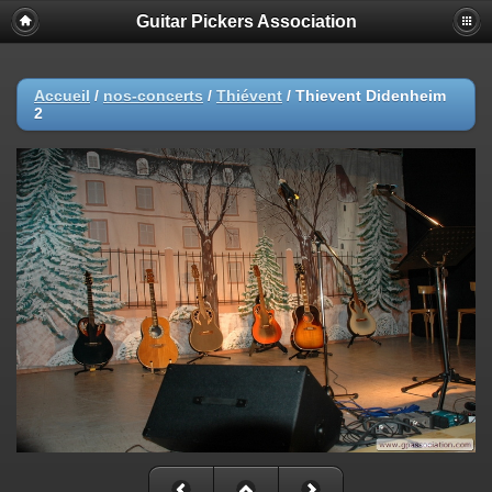
Guitar Pickers Association
Accueil
/
nos-concerts
/
Thiévent
/
Thievent Didenheim
2