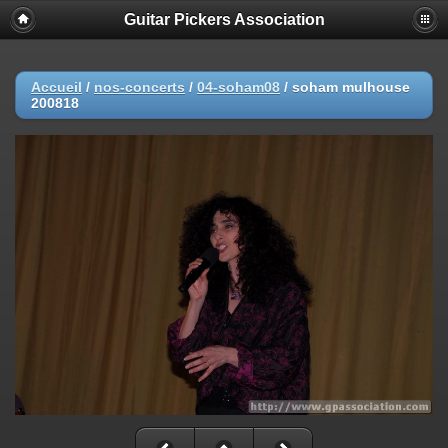
Guitar Pickers Association
Accueil
/
nos-concerts
/
04-soham08
/
soham mulhouse
200818