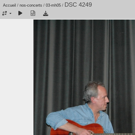
DSC 4249
Accueil
/
nos-concerts
/
03-mh05
/