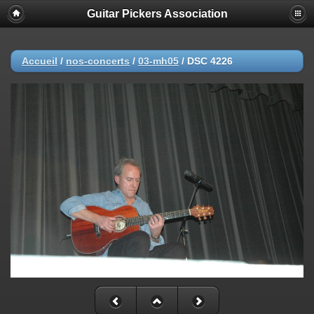
Guitar Pickers Association
Accueil
/
nos-concerts
/
03-mh05
/
DSC 4226