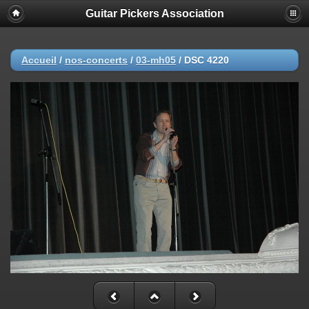
Guitar Pickers Association
Accueil
/
nos-concerts
/
03-mh05
/
DSC 4220