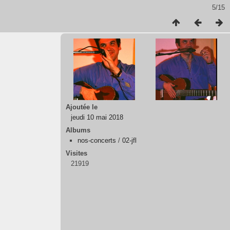
5/15
Ajoutée le
jeudi 10 mai 2018
Albums
nos-concerts
/
02-jfl
Visites
21919