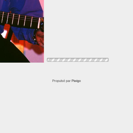
Propulsé par
Piwigo