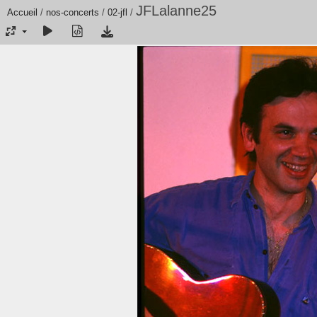
JFLalanne25
Accueil
/
nos-concerts
/
02-jfl
/