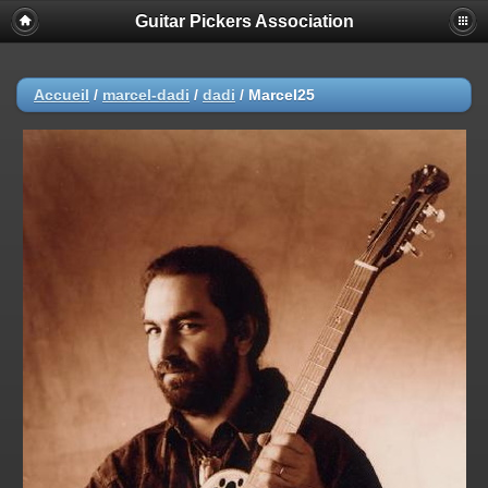
Guitar Pickers Association
Accueil
/
marcel-dadi
/
dadi
/
Marcel25