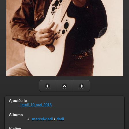
Ajoutée le
jeudi 10 mai 2018
Albums
marcel-dadi
/
dadi
Visites