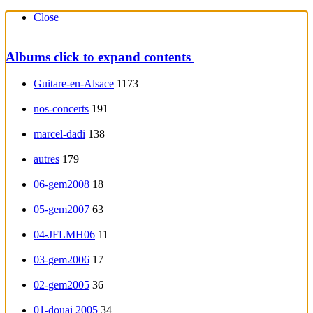
Close
Albums
click to expand contents
Guitare-en-Alsace
1173
nos-concerts
191
marcel-dadi
138
autres
179
06-gem2008
18
05-gem2007
63
04-JFLMH06
11
03-gem2006
17
02-gem2005
36
01-douai 2005
34