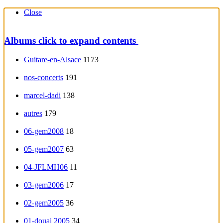
Close
Albums
click to expand contents
Guitare-en-Alsace
1173
nos-concerts
191
marcel-dadi
138
autres
179
06-gem2008
18
05-gem2007
63
04-JFLMH06
11
03-gem2006
17
02-gem2005
36
01-douai 2005
34